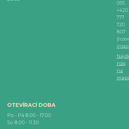
095
+420
777
720
807
(rozv
insp
Najd
nás
na
map
OTEVÍRACÍ DOBA
Po - Pá 8.00 - 17.00
So 8.00 - 11.30