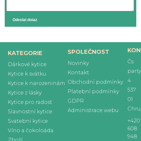
Odeslat dotaz
KON
SPOLEČNOST
KATEGORIE
Čs.
Novinky
Dárkové kytice
part
Kontakt
Kytice k svátku
4
Obchodní podmínky
Kytice k narozeninám
537
Platební podmínky
Kytice z lásky
01
GDPR
Kytice pro radost
Chru
Administrace webu
Slavnostní kytice
+420
Svatební kytice
608
Víno a čokoloáda
948
Zboží