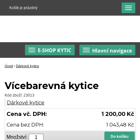
Košík je prázdný
E-SHOP KYTIC
Hlavní navigace
Úvod
›
Dárkové kytice
Vícebarevná kytice
Kód zboží: 23013
Dárkové kytice
Cena vč. DPH:
1 200,00 Kč
Cena bez DPH:
1 043,48 Kč
Množství:
Do košíku