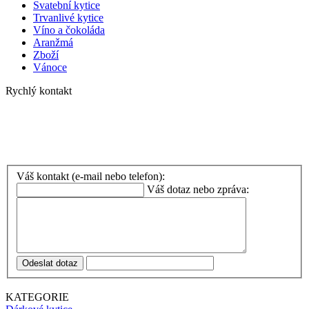
Svatební kytice
Trvanlivé kytice
Víno a čokoláda
Aranžmá
Zboží
Vánoce
Rychlý kontakt
Telefon
:
+420 608 948 095
+420 777 720 807 (rozvoz)
Váš kontakt (e-mail nebo telefon):
Váš dotaz nebo zpráva:
Odeslat dotaz
KATEGORIE