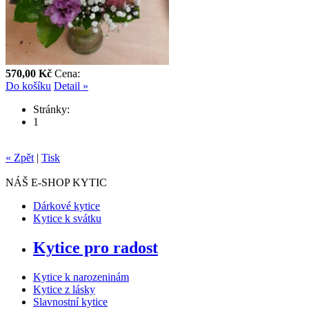
570,00 Kč
Cena:
Do košíku
Detail »
Stránky:
1
« Zpět
|
Tisk
NÁŠ E-SHOP KYTIC
Dárkové kytice
Kytice k svátku
Kytice pro radost
Kytice k narozeninám
Kytice z lásky
Slavnostní kytice