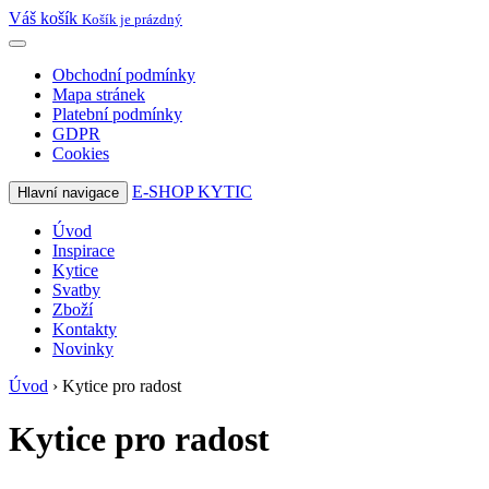
Váš košík
Košík je prázdný
Obchodní podmínky
Mapa stránek
Platební podmínky
GDPR
Cookies
E-SHOP KYTIC
Hlavní navigace
Úvod
Inspirace
Kytice
Svatby
Zboží
Kontakty
Novinky
Úvod
›
Kytice pro radost
Kytice pro radost