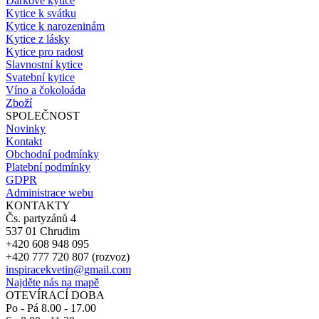
Dárkové kytice
Kytice k svátku
Kytice k narozeninám
Kytice z lásky
Kytice pro radost
Slavnostní kytice
Svatební kytice
Víno a čokoloáda
Zboží
SPOLEČNOST
Novinky
Kontakt
Obchodní podmínky
Platební podmínky
GDPR
Administrace webu
KONTAKTY
Čs. partyzánů 4
537 01 Chrudim
+420 608 948 095
+420 777 720 807 (rozvoz)
inspiracekvetin@gmail.com
Najděte nás na mapě
OTEVÍRACÍ DOBA
Po - Pá 8.00 - 17.00