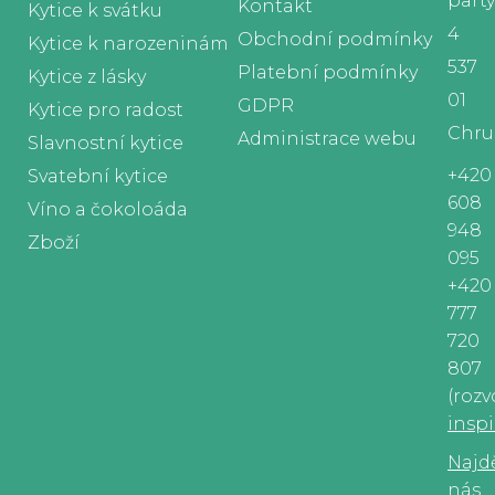
part
Kontakt
Kytice k svátku
4
Obchodní podmínky
Kytice k narozeninám
537
Platební podmínky
Kytice z lásky
01
GDPR
Kytice pro radost
Chru
Administrace webu
Slavnostní kytice
+420
Svatební kytice
608
Víno a čokoloáda
948
Zboží
095
+420
777
720
807
(rozv
insp
Najd
nás