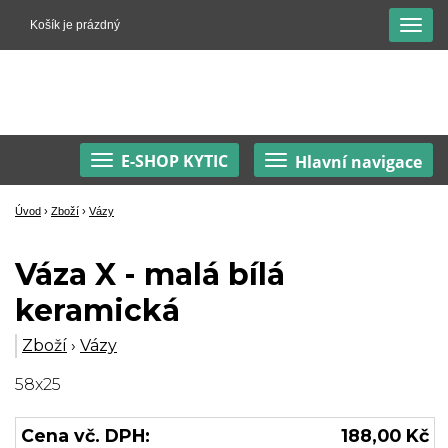
Košík je prázdný
E-SHOP KYTIC
Hlavní navigace
Úvod
›
Zboží
›
Vázy
Váza X - malá bílá
keramická
Zboží
›
Vázy
58x25
Cena vč. DPH:
188,00 Kč