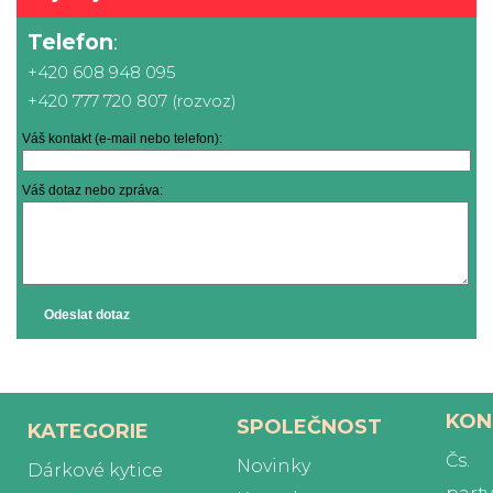
Telefon
:
+420 608 948 095
+420 777 720 807 (rozvoz)
Váš kontakt (e-mail nebo telefon):
Váš dotaz nebo zpráva:
Odeslat dotaz
KON
SPOLEČNOST
KATEGORIE
Čs.
Novinky
Dárkové kytice