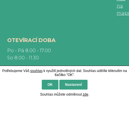
na
map
OTEVÍRACÍ DOBA
Po - Pá 8.00 - 17.00
So 8.00 - 11.30
Potřebujeme Váš
souhlas
k využití jednotlivých dat. Souhlas udělíte kliknutím na
tlačítko "OK".
OK
Nastavení
Souhlas můžete odmítnout
zde
.