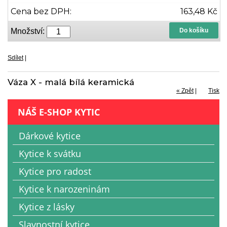
Cena bez DPH:
163,48 Kč
Množství:
Do košíku
Sdílet
|
Váza X - malá bílá keramická
« Zpět
|
Tisk
NÁŠ E-SHOP KYTIC
Dárkové kytice
Kytice k svátku
Kytice pro radost
Kytice k narozeninám
Kytice z lásky
Slavnostní kytice