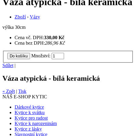
Váza atypická - bílá keramická
Zboží
›
Vázy
výška 30cm
Cena vč. DPH:
330,00 Kč
Cena bez DPH:
286,96 Kč
Množství:
Do košíku
Sdílet
|
Váza atypická - bílá keramická
« Zpět
|
Tisk
NÁŠ E-SHOP KYTIC
Dárkové kytice
Kytice k svátku
Kytice pro radost
Kytice k narozeninám
Kytice z lásky
Slavnostní kytice