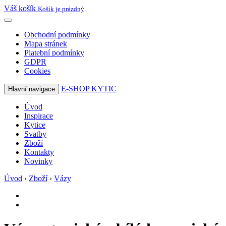
Váš košík
Košík je prázdný
Obchodní podmínky
Mapa stránek
Platební podmínky
GDPR
Cookies
E-SHOP KYTIC
Hlavní navigace
Úvod
Inspirace
Kytice
Svatby
Zboží
Kontakty
Novinky
Úvod
›
Zboží
›
Vázy