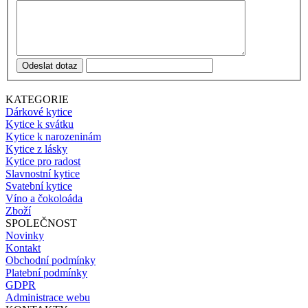
Odeslat dotaz
KATEGORIE
Dárkové kytice
Kytice k svátku
Kytice k narozeninám
Kytice z lásky
Kytice pro radost
Slavnostní kytice
Svatební kytice
Víno a čokoloáda
Zboží
SPOLEČNOST
Novinky
Kontakt
Obchodní podmínky
Platební podmínky
GDPR
Administrace webu