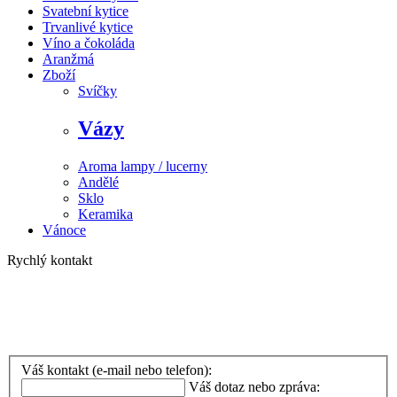
Svatební kytice
Trvanlivé kytice
Víno a čokoláda
Aranžmá
Zboží
Svíčky
Vázy
Aroma lampy / lucerny
Andělé
Sklo
Keramika
Vánoce
Rychlý kontakt
Telefon
:
+420 608 948 095
+420 777 720 807 (rozvoz)
Váš kontakt (e-mail nebo telefon):
Váš dotaz nebo zpráva: