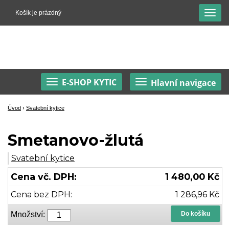
Košík je prázdný
E-SHOP KYTIC
Hlavní navigace
Úvod
›
Svatební kytice
Smetanovo-žlutá
Svatební kytice
Cena vč. DPH:
1 480,00 Kč
Cena bez DPH:
1 286,96 Kč
Množství:
Do košíku