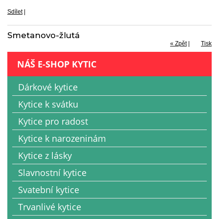
Sdílet
|
Smetanovo-žlutá
« Zpět
|
Tisk
NÁŠ E-SHOP KYTIC
Dárkové kytice
Kytice k svátku
Kytice pro radost
Kytice k narozeninám
Kytice z lásky
Slavnostní kytice
Svatební kytice
Trvanlivé kytice