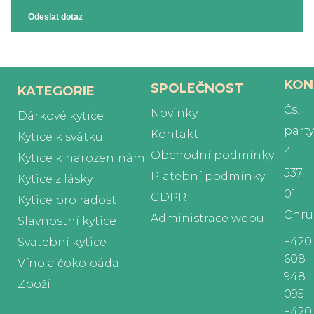
Odeslat dotaz
KON
SPOLEČNOST
KATEGORIE
Čs.
Novinky
Dárkové kytice
part
Kontakt
Kytice k svátku
4
Obchodní podmínky
Kytice k narozeninám
537
Platební podmínky
Kytice z lásky
01
GDPR
Kytice pro radost
Chru
Administrace webu
Slavnostní kytice
+420
Svatební kytice
608
Víno a čokoloáda
948
Zboží
095
+420