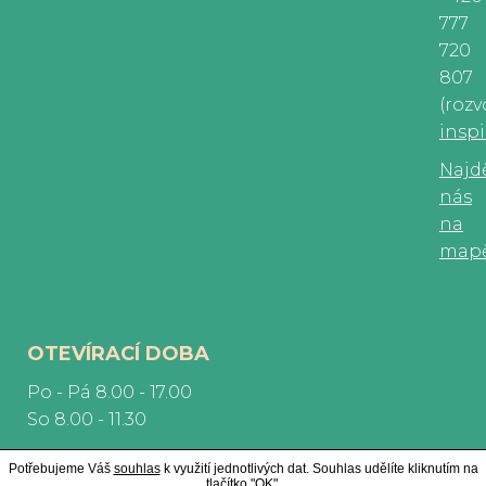
777
720
807
(rozv
insp
Najd
nás
na
map
OTEVÍRACÍ DOBA
Po - Pá 8.00 - 17.00
So 8.00 - 11.30
Potřebujeme Váš
souhlas
k využití jednotlivých dat. Souhlas udělíte kliknutím na
tlačítko "OK".