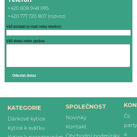
+420 608 948 095
+420 777 720 807 (rozvoz)
Váš kontakt (e-mail nebo telefon):
Váš dotaz nebo zpráva:
Odeslat dotaz
KON
SPOLEČNOST
KATEGORIE
Čs.
Novinky
Dárkové kytice
part
Kontakt
Kytice k svátku
4
Obchodní podmínky