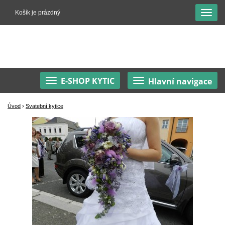
Košík je prázdný
E-SHOP KYTIC
Hlavní navigace
Úvod
›
Svatební kytice