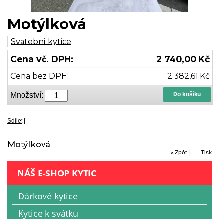
Motýlková
Svatební kytice
Cena vč. DPH:
2 740,00 Kč
Cena bez DPH:
2 382,61 Kč
Množství:
Do košíku
Sdílet
|
Motýlková
« Zpět
|
Tisk
NÁŠ E-SHOP KYTIC
Dárkové kytice
Kytice k svátku