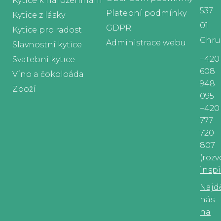
Kytice k narozeninám
537
Platební podmínky
Kytice z lásky
01
GDPR
Kytice pro radost
Chru
Administrace webu
Slavnostní kytice
+420
Svatební kytice
608
Víno a čokoloáda
948
Zboží
095
+420
777
720
807
(rozv
insp
Najd
nás
na