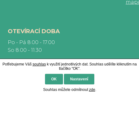
map
OTEVÍRACÍ DOBA
Po - Pá 8.00 - 17.00
So 8.00 - 11.30
Potřebujeme Váš
souhlas
k využití jednotlivých dat. Souhlas udělíte kliknutím na
tlačítko "OK".
OK
Nastavení
Souhlas můžete odmítnout
zde
.