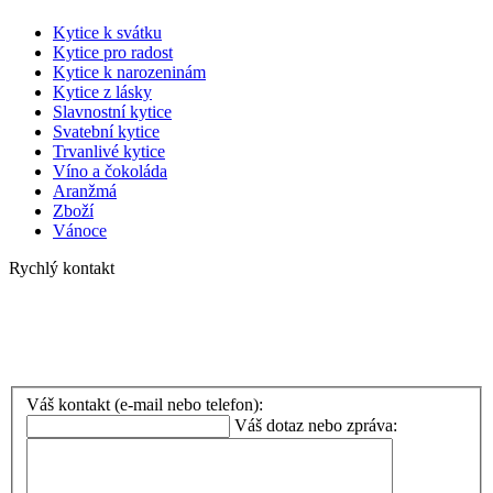
Kytice k svátku
Kytice pro radost
Kytice k narozeninám
Kytice z lásky
Slavnostní kytice
Svatební kytice
Trvanlivé kytice
Víno a čokoláda
Aranžmá
Zboží
Vánoce
Rychlý kontakt
Telefon
:
+420 608 948 095
+420 777 720 807 (rozvoz)
Váš kontakt (e-mail nebo telefon):
Váš dotaz nebo zpráva: