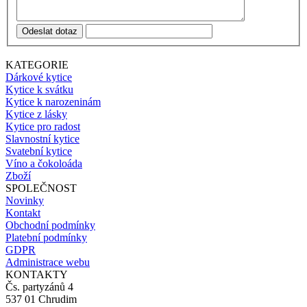
Odeslat dotaz
KATEGORIE
Dárkové kytice
Kytice k svátku
Kytice k narozeninám
Kytice z lásky
Kytice pro radost
Slavnostní kytice
Svatební kytice
Víno a čokoloáda
Zboží
SPOLEČNOST
Novinky
Kontakt
Obchodní podmínky
Platební podmínky
GDPR
Administrace webu
KONTAKTY
Čs. partyzánů 4
537 01 Chrudim