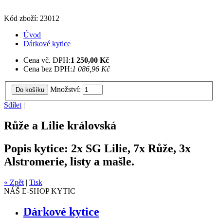
Kód zboží: 23012
Úvod
Dárkové kytice
Cena vč. DPH:
1 250,00 Kč
Cena bez DPH:
1 086,96 Kč
Množství:
Do košíku
Sdílet
|
Růže a Lilie královská
Popis kytice: 2x SG Lilie, 7x Růže, 3x
Alstromerie, listy a mašle.
« Zpět
|
Tisk
NÁŠ E-SHOP KYTIC
Dárkové kytice