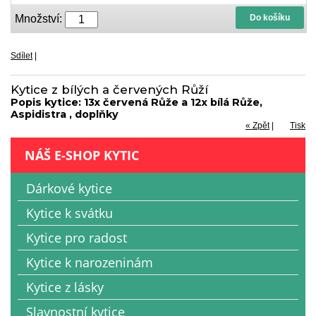
Množství:
Do košíku
Sdílet
|
Kytice z bílých a červených Růží
Popis kytice: 13x červená Růže a 12x bílá Růže,
Aspidistra , doplňky
« Zpět
|
Tisk
NÁŠ E-SHOP KYTIC
Dárkové kytice
Kytice k svátku
Kytice pro radost
Kytice k narozeninám
Kytice z lásky
Slavnostní kytice