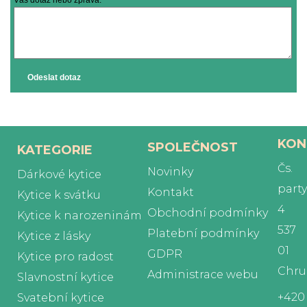
Váš dotaz nebo zpráva:
Odeslat dotaz
KON
SPOLEČNOST
KATEGORIE
Čs.
Novinky
Dárkové kytice
part
Kontakt
Kytice k svátku
4
Obchodní podmínky
Kytice k narozeninám
537
Platební podmínky
Kytice z lásky
01
GDPR
Kytice pro radost
Chru
Administrace webu
Slavnostní kytice
+420
Svatební kytice