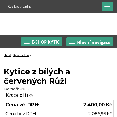
Košík je prázdný
E-SHOP KYTIC
Hlavní navigace
Úvod
›
Kytice z lásky
Kytice z bílých a
červených Růží
Kód zboží: 23016
Kytice z lásky
Cena vč. DPH:
2 400,00 Kč
Cena bez DPH:
2 086,96 Kč