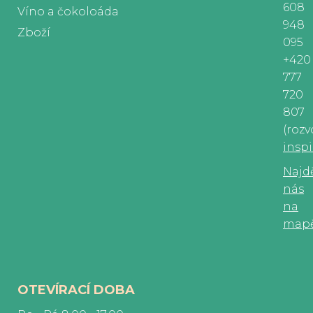
608
Víno a čokoloáda
948
Zboží
095
+420
777
720
807
(rozv
insp
Najd
nás
na
map
OTEVÍRACÍ DOBA