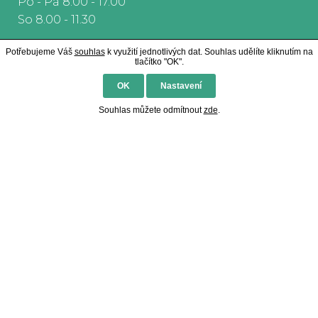
Po - Pá 8.00 - 17.00
So 8.00 - 11.30
Potřebujeme Váš
souhlas
k využití jednotlivých dat. Souhlas udělíte kliknutím na
tlačítko "OK".
OK
Nastavení
Souhlas můžete odmítnout
zde
.